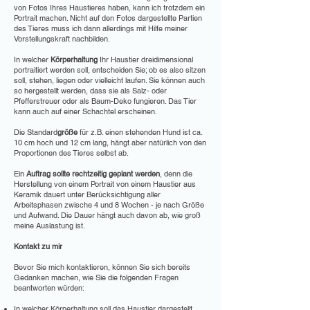
von Fotos Ihres Haustieres haben, kann ich trotzdem ein
Portrait machen. Nicht auf den Fotos dargestellte Partien
des Tieres muss ich dann allerdings mit Hilfe meiner
Vorstellungskraft nachbilden.
In welcher
Körperhaltung
Ihr Haustier dreidimensional
portraitiert werden soll, entscheiden Sie; ob es also sitzen
soll, stehen, liegen oder vielleicht laufen. Sie können auch
so hergestellt werden, dass sie als Salz- oder
Pfefferstreuer oder als Baum-Deko fungieren. Das Tier
kann auch auf einer Schachtel erscheinen.
Die Standard
größe
für z.B. einen stehenden Hund ist ca.
10 cm hoch und 12 cm lang, hängt aber natürlich von den
Proportionen des Tieres selbst ab.
Ein
Auftrag sollte rechtzeitig geplant werden
, denn die
Herstellung von einem Portrait von einem Haustier aus
Keramik dauert unter Berücksichtigung aller
Arbeitsphasen zwische 4 und 8 Wochen - je nach Größe
und Aufwand. Die Dauer hängt auch davon ab, wie groß
meine Auslastung ist.
Kontakt zu mir
Bevor Sie mich kontaktieren, können Sie sich bereits
Gedanken machen, wie Sie die folgenden Fragen
beantworten würden:
In welcher Körperhaltung soll das Haustier dargestellt