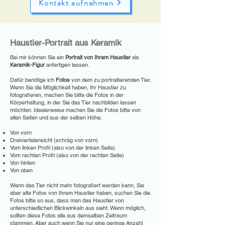
Kontakt aufnehmen
Haustier-Portrait aus Keramik
Bei mir können Sie ein
Portrait von Ihrem Haustier
als
Keramik-Figur
anfertigen lassen.
Dafür benötige ich
Fotos
von dem zu portraitierenden Tier.
Wenn Sie die Möglichkeit haben, Ihr Haustier zu
fotografieren, machen Sie bitte die Fotos in der
Körperhaltung, in der Sie das Tier nachbilden lassen
möchten. Idealerweise machen Sie die Fotos bitte von
allen Seiten und aus der selben Höhe:
Von vorn
Dreiviertelansicht (schräg von vorn)
Vom linken Profil (also von der linken Seite)
Vom rechten Profil (also von der rechten Seite)
Von hinten
Von oben
Wenn das Tier nicht mehr fotografiert werden kann, Sie
aber alte Fotos von Ihrem Haustier haben, suchen Sie die
Fotos bitte so aus, dass man das Haustier von
unterschiedlichen Blickwinkeln aus sieht. Wenn möglich,
sollten diese Fotos alle aus demselben Zeitraum
stammen. Aber auch wenn Sie nur eine geringe Anzahl