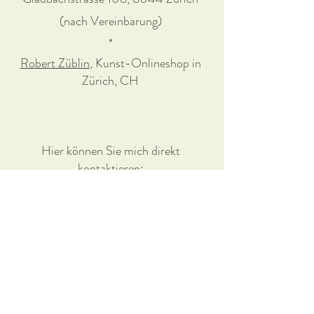
(nach Vereinbarung)
*
Robert Züblin
, Kunst-Onlineshop in
Zürich, CH
Hier können Sie mich direkt
kontaktieren:
papier@milavazquezotero.com
Impressum
Datenschutz