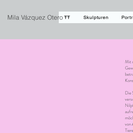
Mila Vázquez Otero
ŦŦ
Skulpturen
Portr
Mit 
Gewi
betr
Kons
Die 
vers
Nilp
aufr
möch
von 
Tier