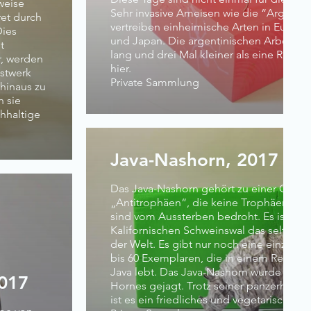
weise
Sehr invasive Ameisen wie die “Argenti
et durch
vertreiben einheimische Arten in Europ
Dies
und Japan. Die argentinischen Arbeiter 
t
lang und drei Mal kleiner als eine Rossa
r, werden
hier.
stwerk
Private Sammlung
 hinaus zu
n sie
hhaltige
Java-Nashorn, 2017
Das Java-Nashorn gehört zu einer Grup
„Antitrophäen“, die keine Trophäen sein
sind vom Aussterben bedroht. Es ist n
Kalifornischen Schweinswal das seltenste
der Welt. Es gibt nur noch eine einzige
bis 60 Exemplaren, die in einem Reservat
Java lebt. Das Java-Nashorn wurde wege
2017
Hornes gejagt. Trotz seiner panzerhafte
ist es ein friedliches und vegetarisches T