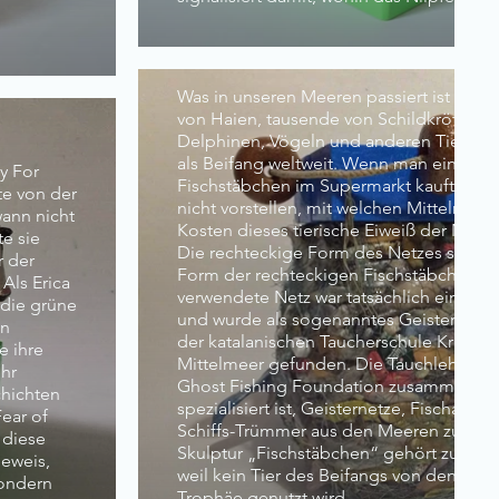
Fischstäbchen, 2018
Was in unseren Meeren passiert ist skand
von Haien, tausende von Schildkröten, W
Delphinen, Vögeln und anderen Tieren st
als Beifang weltweit. Wenn man eine Pa
y For
Fischstäbchen im Supermarkt kauft, kann
te von der
nicht vorstellen, mit welchen Mitteln un
wann nicht
Kosten dieses tierische Eiweiß der Natur
e sie
Die rechteckige Form des Netzes soll an
r der
Form der rechteckigen Fischstäbchen er
Als Erica
verwendete Netz war tatsächlich einmal 
die grüne
und wurde als sogenanntes Geisternetz 
in
der katalanischen Taucherschule Kraken
e ihre
Mittelmeer gefunden. Die Tauchlehrer ar
ehr
Ghost Fishing Foundation zusammen, di
chichten
spezialisiert ist, Geisternetze, Fischausr
ear of
Schiffs-Trümmer aus den Meeren zu entf
 diese
Skulptur „Fischstäbchen“ gehört zur Ser
Beweis,
weil kein Tier des Beifangs von den Men
sondern
Trophäe genutzt wird.