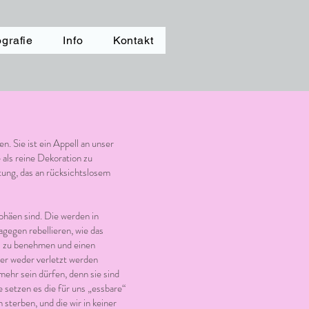
ografie
Info
Kontakt
n. Sie ist ein Appell an unser
 als reine Dekoration zu
ung, das an rücksichtslosem
phäen sind. Die werden in
gegen rebellieren, wie das
er zu benehmen und einen
 er weder verletzt werden
ehr sein dürfen, denn sie sind
 setzen es die für uns „essbare“
sterben, und die wir in keiner