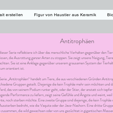
ait erstellen
Figur von Haustier aus Keramik
Bi
Antitrophäen
dieser Serie reflektiere ich über das menschliche Verhalten gegenüber den Tiere
ssen, die Ausrottung ganzer Arten zu stoppen. Sie zeigt unsere Neigung, Tiere
achten. Sie ist eine Anklage gegenüber unserem grausamen System der Tierhalt
um orientiert ist.
Serie „Antitrophäen“ handelt um Tiere, die aus verschiedenen Gründen Antitro
chiedene Gruppen geteilt. Diejenige die kein Trophäe mehr sein möchten und da
ferd, das von seinem Podium runter geht, oder der Stier, der anstatt sich tapf
egende Performance zu liefern, zeigt seine Gefühle und Ängste und weint, weil
te, noch sterben möchte. Eine zweite Gruppe sind diejenige, die kein Trophäe m
Aussterben bedroht, wie die Vaquita oder der Java-Nashorn. Eine dritte Gruppe
e zusammen, die wild gewachsen oder von uns gezüchtet in gigantischen Massen 