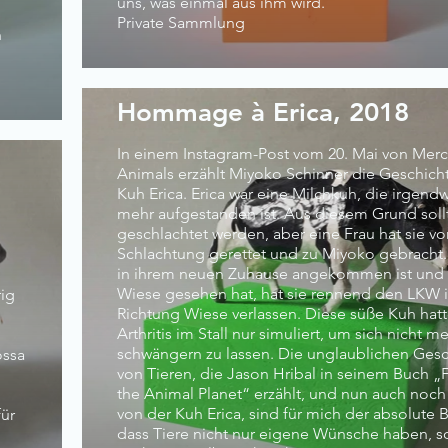
uns, was einmal aus ihm wird.
Private Sammlung
h
Hommage à Erica, 2018
In einem Instagram-Post vom 20. Mai von Merc
Animals erzählt Miyoko Schinner die Geschich
Kuh Erica. Erica war eine Milchkuh, die irgend
mehr aufgestanden ist. Aus diesem Grund sollt
geschlachtet werden, aber eine Frau hat sie vo
Schlachtung gerettet und zu Miyoko gebracht. 
in ihrem neuen Zuhause angekommen ist und 
Wiese gesehen hat, hat sie rennend den LKW 
rig
Richtung Wiese verlassen. Diese süße Kuh hatt
Arthritis im Stall nur simuliert, um sich nicht m
schwängern zu lassen. Die unglaublichen Ges
ossa
von Tieren, die Jason Hribal in seinem Buch „F
the Animal Planet“ erzählt, und nun auch noch
von der Kuh Erica, sind für mich der absolute 
für
dass Tiere nicht nur eigene Wünsche haben, 