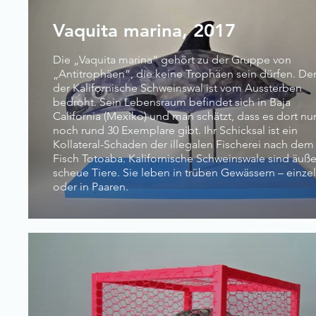
Vaquita marina, 2017
Die „Vaquita marina“ gehört zu der Gruppe von
„Antitrophäen“, die keine Trophäen sein dürfen. De
der Kalifornische Schweinswal ist vom Aussterben
bedroht. Sein Lebensraum befindet sich in Baja
California (Mexiko) und man schätzt, dass es dort nu
noch rund 30 Exemplare gibt. Ihr Schicksal ist ein
Kollateral-Schaden der illegalen Fischerei nach dem
Fisch Totoaba. Kalifornische Schweinswale sind äuße
scheue Tiere. Sie leben in trüben Gewässern – einze
oder in Paaren.