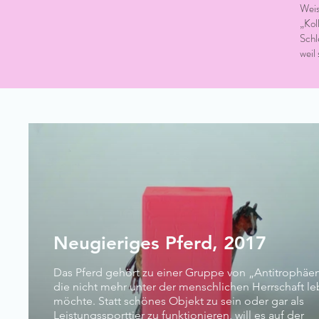
Weis
„Kol
Schl
weil
Neugieriges Pferd, 2017
Das Pferd gehört zu einer Gruppe von „Antitrophäe
die nicht mehr unter der menschlichen Herrschaft l
möchte. Statt schönes Objekt zu sein oder gar als
Leistungssporttier zu funktionieren, will es auf der