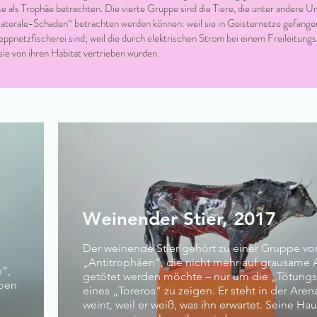
e als Trophäe betrachten. Die vierte Gruppe sind die Tiere, die unter andere U
laterale-Schaden“ betrachten werden können: weil sie in Geisternetze gefangen
eppnetzfischerei sind; weil die durch elektrischen Strom bei einem Freileitun
 sie von ihren Habitat vertrieben wurden.
Weinender Stier, 2017
Der weinende Stier gehört zu einer Gruppe vo
„Antitrophäen“, die nicht mehr auf grausame 
n“,
getötet werden möchte – nur um die „Tötungs
eben
eines „Toreros“ zu zeigen. Er steht in der Are
weint, weil er weiß, was ihn erwartet. Seine Hau