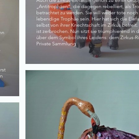
Auch die Zirkus-Elefantin gehört zu einer Gru
„Antitrophäen“, die dagegen rebelliert, als T
betrachtet zu werden. Sie will weder tote noch
lebendige Trophäe sein. Hier hat sich die Elefa
selbst von ihrer Knechtschaft im Zirkus befreit.
ist zerbrochen. Nun sitzt sie triumphierend in 
nn
über dem Symbol ihres Leidens: dem Zirkus-R
Private Sammlung
r
rst
ln