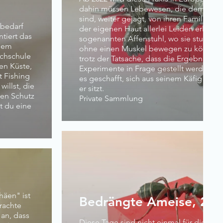
dahin müssen Lebewesen, die dem Mens
sind, weiter gejagt, von ihren Familien g
 bedarf
der eigenen Haut allerlei Leiden erlitte
ntiert das
sogenannten Affenstuhl, wo sie stunden
inem
ohne einen Muskel bewegen zu können. 
uchschule
trotz der Tatsache, dass die Ergebnisse d
en Küste,
Experimente in Frage gestellt werden. Di
t Fishing
es geschafft, sich aus seinem Käfig zu b
illst, die
er sitzt.
en Schutz
Private Sammlung
t du eine
 oder
,
häen" ist
Bedrängte Ameise, 201
rachte
 an, dass
Diese Tage sind nicht einmal für die Ame