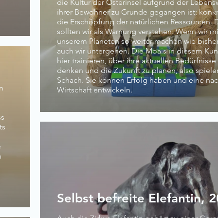
die Kultur der Osterinsel aufgrund der Lebens
ihrer Bewohner zu Grunde gegangen ist; konkr
die Erschöpfung der natürlichen Ressourcen. 
sollten wir als Warnung verstehen: Wenn wir mi
unserem Planeten so weiter machen wie bishe
auch wir untergehen. Die Moais in diesem Kun
hier trainieren, über ihre aktuellen Bedürfnisse
denken und die Zukunft zu planen, also spiele
Schach. Sie können Erfolg haben und eine nac
n
Wirtschaft entwickeln.
ss
ts
e
n
Selbst befreite Elefantin, 