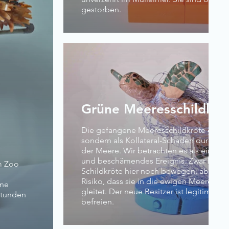
gestorben.
Grüne Meeresschildkrö
Die gefangene Meeresschildkröte gilt ni
sondern als Kollateral-Schaden durch di
der Meere. Wir betrachten es als ein u
und beschämendes Ereignis. Zwar kann sich diese
em Zoo
Schildkröte hier noch bewegen, aber es 
Risiko, dass sie in die ewigen Meeresgr
hne
gleitet. Der neue Besitzer ist legitimiert
 Stunden
befreien.