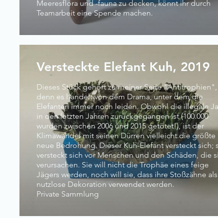
Meeresflora und -fauna zu decken, könnt ihr durch
Teamarbeit eine Spende machen.
Versteckte Elefant Kuh, 2019
Dieses Stück gehört zu meiner Serie "Antitrophien",
denn es handelt von dem Drama, unter dem die
Elefanten immer noch leiden. Obwohl die illegale J
in den letzten Jahren zurückgegangen ist (100.000
wurden zwischen 2006 und 2015 getötet!), ist der
Klimawandel mit seinen Dürren vielleicht die größte
neue Bedrohung. Dieser Kuh-Elefant versteckt sich; 
versteckt sich vor Menschen und den Schäden, die s
verursachen. Sie will nicht die Trophäe eines feige
Jägers werden, noch will sie, dass ihre Stoßzähne als
nutzlose Dekoration verwendet werden.
Private Sammlung