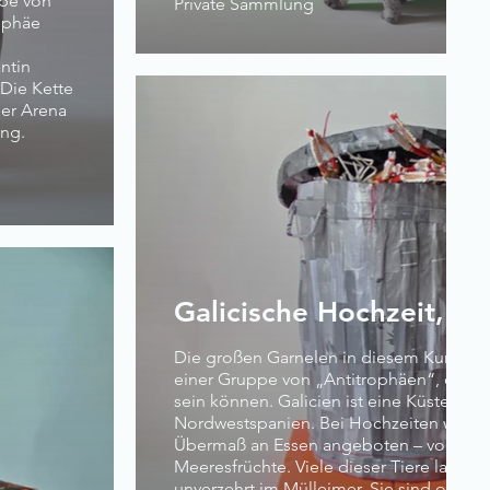
ppe von
Private Sammlung
rophäe
ntin
 Die Kette
der Arena
ing.
Galicische Hochzeit, 2
Die großen Garnelen in diesem Kunstst
einer Gruppe von „Antitrophäen“, die k
sein können. Galicien ist eine Küstenreg
Nordwestspanien. Bei Hochzeiten wird d
Übermaß an Essen angeboten – vor alle
Meeresfrüchte. Viele dieser Tiere lande
unverzehrt im Mülleimer. Sie sind ohne 