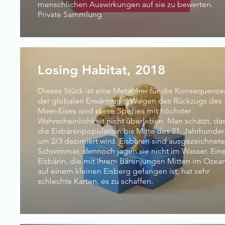
menschlichen Auswirkungen auf sie zu bewerten.
Private Sammlung
Losing Habitat, 2018
Dieses Stück ist eine Metapher für die Konsequenze
der globalen Erwärmung. Wegen des Rückzugs des
Meer-Eises wird diese Spezies mit höchster
Wahrscheinlichkeit nicht überleben. Man schätzt, da
die Eisbärenpopulation bis Mitte des 21. Jahrhunder
um 2/3 dezimiert wird. Eisbären sind ausgezeichnete
Schwimmer, dennoch jagen sie nicht im Wasser. Ein
Eisbärin, die mit ihrem Bärenjungen Mitten im Ozea
auf einem kleinen Eisberg gefangen ist, hat sehr
schlechte Karten, es zu schaffen.