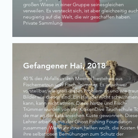
großen Wiese in einer Gruppe seinesgleichen
verweilen. Es versteckt sich, ist aber gleichzeitig auc
neugierig auf die Welt, die wir geschaffen haben.
Private Sammlung
Gefangener Hai, 2018
40 % des Abfalls in den Meeren bestehen aus
Fischernetzen und Fisch-Trümmer. Es ist schwer
vorstellbar, wie groß dieses Problem ist und wie trau
Bilder wie dieses sind. Ein Hai, der nicht schwimmen
kann, kann nicht atmen. Diese Netze und Fisch-
Trümmer wurden von der KrakenDive Tauchschule T
de mar an der katalanischen Küste gewonnen. Diese
Lehrer arbeiten mit der Ghost Fishing Foundation
zusammen. Wenn ihr ihnen helfen wollt, die Kosten 
ihre selbstlosen Bemühungen zum Schutz der