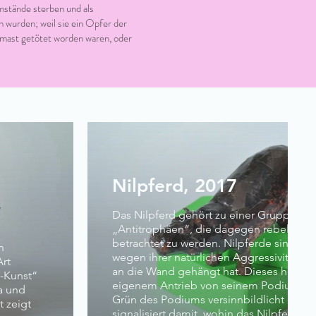
mstände sterben und als
 wurden; weil sie ein Opfer der
gsmast getötet worden waren, oder
Nilpferd, 2017
Das Nilpferd gehört zu einer Gruppe vo
„Antitrophäen“, die dagegen rebelliert, 
betrachtet zu werden. Nilpferde sind Tie
n
wegen ihrer natürlichen Aggressivität g
Art
an die Wand gehängt hat. Dieses hier k
-Kunst“
eigenem Antrieb von seinem Podium her
na und
Grün des Podiums versinnbildlicht die N
t zeigt
signalisiert damit, wohin das Nilpferd ge