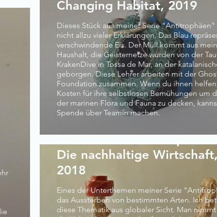
Changing Habitat, 2019
Dieses Stück aus meiner Serie "Antitrophäen"
nicht allzu vieler Erklärungen. Das Blau repräse
verschwindende Eis. Der Müll kommt aus me
Haushalt, die Geisternetze wurden von der Ta
KrakenDive in Tossa de Mar, an der katalanisch
geborgen. Diese Lehrer arbeiten mit der Ghos
Foundation zusammen. Wenn du ihnen helfen w
Kosten für ihre selbstlosen Bemühungen um d
der marinen Flora und Fauna zu decken, kanns
Spende über Teamin machen.
Moais beim Schachspielen
Die nachhaltige Wirtschaft
s
2018
ehr
Eines der Unterthemen meiner Serie "Antitrop
das Aussterben von bestimmten Arten. Ich bet
diese Thematik aus globaler Sicht. Man nimmt
ie